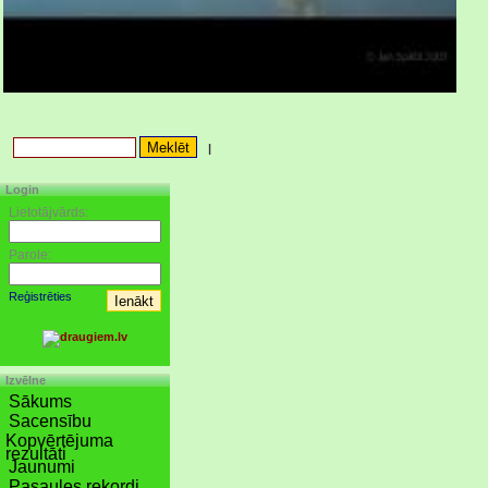
|
Login
Lietotājvārds:
Parole:
Reģistrēties
Izvēlne
Sākums
Sacensību
Kopvērtējuma
rezultāti
Jaunumi
Pasaules rekordi