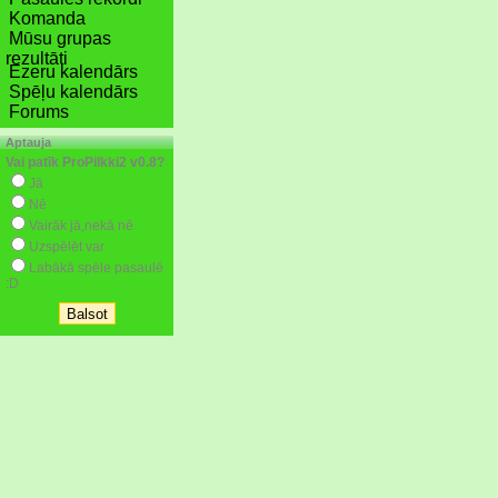
Komanda
Mūsu grupas
rezultāti
Ezeru kalendārs
Spēļu kalendārs
Forums
Aptauja
Vai patīk ProPilkki2 v0.8?
Jā
Nē
Vairāk jā,nekā nē
Uzspēlēt var
Labākā spēle pasaulē
:D