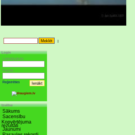
|
Login
Lietotājvārds:
Parole:
Reģistrēties
Izvēlne
Sākums
Sacensību
Kopvērtējuma
rezultāti
Jaunumi
Pasaules rekordi