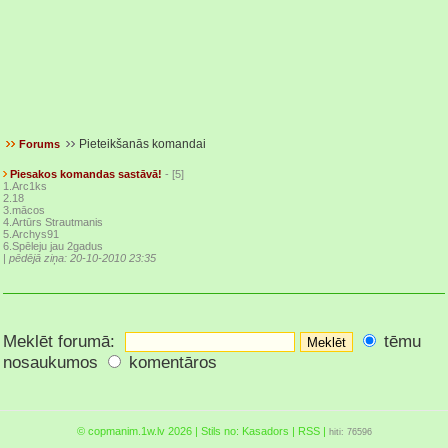
Pieteikšanās komandai
Forums
Piesakos komandas sastāvā!
- [5]
1.Arc1ks
2.18
3.mācos
4.Artūrs Strautmanis
5.Archys91
6.Spēleju jau 2gadus
|
pēdējā ziņa: 20-10-2010 23:35
Meklēt forumā:
tēmu
nosaukumos
komentāros
© copmanim.1w.lv 2026 | Stils no:
Kasadors
|
RSS
|
hiti: 76596