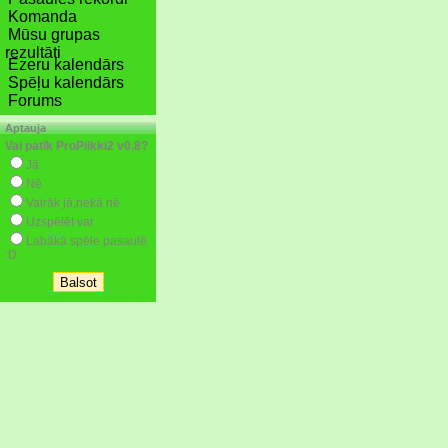
Komanda
Mūsu grupas
rezultāti
Ezeru kalendārs
Spēļu kalendārs
Forums
Aptauja
Vai patīk ProPilkki2 v0.8?
Jā
Nē
Vairāk jā,nekā nē
Uzspēlēt var
Labākā spēle pasaulē
:D